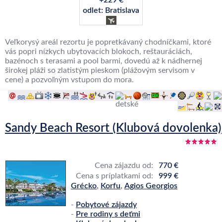
+229 €
odlet: Bratislava
Veľkorysý areál rezortu je popretkávaný chodníčkami, ktoré
vás popri nízkych ubytovacích blokoch, reštauráciách,
bazénoch s terasami a pool barmi, dovedú až k nádhernej
širokej pláži so zlatistým pieskom (plážovým servisom v
cene) a pozvoľným vstupom do mora.
Sandy Beach Resort (Klubová dovolenka)
Cena zájazdu od:
770 €
Cena s príplatkami od:
999 €
Grécko
,
Korfu
,
Agios Georgios
-
Pobytové zájazdy
-
Pre rodiny s deťmi