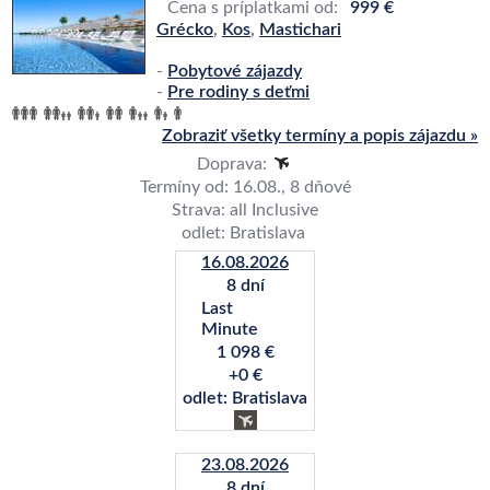
Cena s príplatkami od:
999 €
Grécko
,
Kos
,
Mastichari
-
Pobytové zájazdy
-
Pre rodiny s deťmi
Zobraziť všetky termíny a popis zájazdu »
Doprava:
Termíny od: 16.08., 8 dňové
Strava: all Inclusive
odlet: Bratislava
16.08.2026
8 dní
Last
Minute
1 098 €
+0 €
odlet: Bratislava
23.08.2026
8 dní