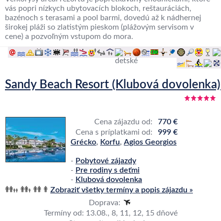
vás popri nízkych ubytovacích blokoch, reštauráciách,
bazénoch s terasami a pool barmi, dovedú až k nádhernej
širokej pláži so zlatistým pieskom (plážovým servisom v
cene) a pozvoľným vstupom do mora.
Sandy Beach Resort (Klubová dovolenka)
Cena zájazdu od:
770 €
Cena s príplatkami od:
999 €
Grécko
,
Korfu
,
Agios Georgios
-
Pobytové zájazdy
-
Pre rodiny s deťmi
-
Klubová dovolenka
Zobraziť všetky termíny a popis zájazdu »
Doprava:
Termíny od: 13.08., 8, 11, 12, 15 dňové