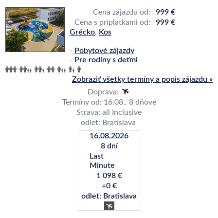
Cena zájazdu od:
999 €
Cena s príplatkami od:
999 €
Grécko
,
Kos
-
Pobytové zájazdy
-
Pre rodiny s deťmi
Zobraziť všetky termíny a popis zájazdu »
Doprava:
Termíny od: 16.08., 8 dňové
Strava: all Inclusive
odlet: Bratislava
16.08.2026
8 dní
Last
Minute
1 098 €
+0 €
odlet: Bratislava