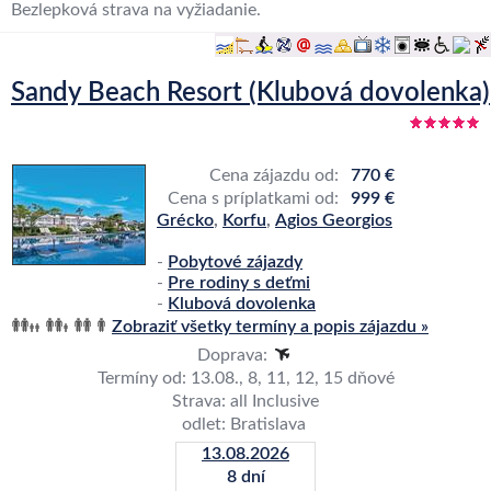
Bezlepková strava na vyžiadanie.
Sandy Beach Resort (Klubová dovolenka)
Cena zájazdu od:
770 €
Cena s príplatkami od:
999 €
Grécko
,
Korfu
,
Agios Georgios
-
Pobytové zájazdy
-
Pre rodiny s deťmi
-
Klubová dovolenka
Zobraziť všetky termíny a popis zájazdu »
Doprava:
Termíny od: 13.08., 8, 11, 12, 15 dňové
Strava: all Inclusive
odlet: Bratislava
13.08.2026
8 dní