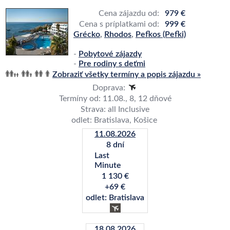
Cena zájazdu od:
979 €
Cena s príplatkami od:
999 €
Grécko
,
Rhodos
,
Pefkos (Pefki)
-
Pobytové zájazdy
-
Pre rodiny s deťmi
Zobraziť všetky termíny a popis zájazdu »
Doprava:
Termíny od: 11.08., 8, 12 dňové
Strava: all Inclusive
odlet: Bratislava, Košice
11.08.2026
8 dní
Last
Minute
1 130 €
+69 €
odlet: Bratislava
18.08.2026