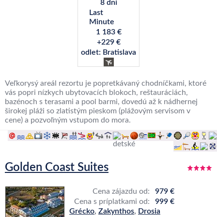
8 dní
Last
Minute
1 183 €
+229 €
odlet: Bratislava
Veľkorysý areál rezortu je popretkávaný chodníčkami, ktoré
vás popri nízkych ubytovacích blokoch, reštauráciách,
bazénoch s terasami a pool barmi, dovedú až k nádhernej
širokej pláži so zlatistým pieskom (plážovým servisom v
cene) a pozvoľným vstupom do mora.
Golden Coast Suites
Cena zájazdu od:
979 €
Cena s príplatkami od:
999 €
Grécko
,
Zakynthos
,
Drosia