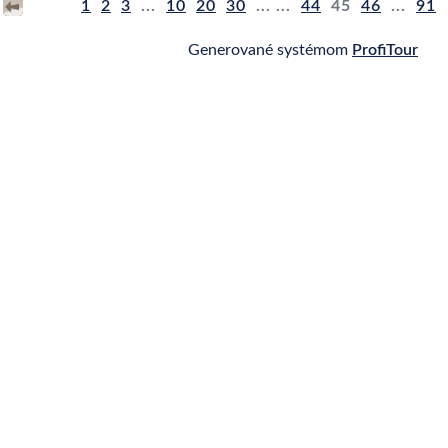
1
2
3
...
10
20
30
... ...
44
45
46
...
91
Generované systémom
ProfiTour