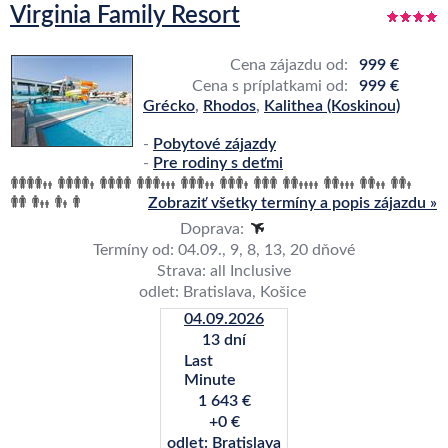
Virginia Family Resort
Cena zájazdu od:
999 €
Cena s príplatkami od:
999 €
Grécko
,
Rhodos
,
Kalithea (Koskinou)
-
Pobytové zájazdy
-
Pre rodiny s deťmi
Zobraziť všetky termíny a popis zájazdu »
Doprava:
Termíny od: 04.09., 9, 8, 13, 20 dňové
Strava: all Inclusive
odlet: Bratislava, Košice
04.09.2026
13 dní
Last
Minute
1 643 €
+0 €
odlet: Bratislava