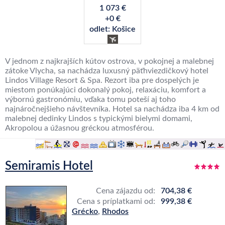
1 073 €
+0 €
odlet: Košice
V jednom z najkrajších kútov ostrova, v pokojnej a malebnej
zátoke Vlycha, sa nachádza luxusný päťhviezdičkový hotel
Lindos Village Resort & Spa. Rezort iba pre dospelých je
miestom ponúkajúci dokonalý pokoj, relaxáciu, komfort a
výbornú gastronómiu, vďaka tomu poteší aj toho
najnáročnejšieho návštevníka. Hotel sa nachádza iba 4 km od
malebnej dedinky Lindos s typickými bielymi domami,
Akropolou a úžasnou gréckou atmosférou.
Semiramis Hotel
Cena zájazdu od:
704,38 €
Cena s príplatkami od:
999,38 €
Grécko
,
Rhodos