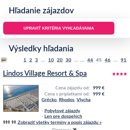
Hľadanie zájazdov
Výsledky hľadania
1
2
3
...
10
20
30
... ...
44
45
46
...
91
Lindos Village Resort & Spa
Cena zájazdu od:
999 €
Cena s príplatkami od:
999 €
Grécko
,
Rhodos
,
Vlycha
-
Pobytové zájazdy
-
Len pre dospelých
Zobraziť všetky termíny a popis zájazdu »