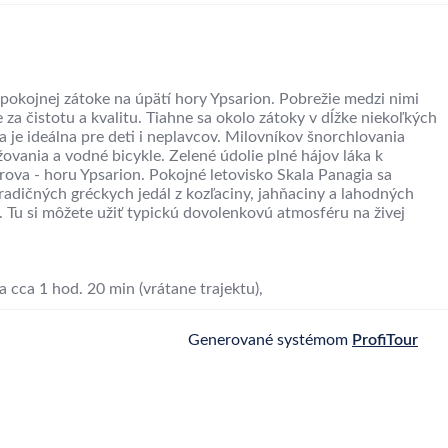
pokojnej zátoke na úpätí hory Ypsarion. Pobrežie medzi nimi
a čistotu a kvalitu. Tiahne sa okolo zátoky v dĺžke niekoľkých
a je ideálna pre deti i neplavcov. Milovníkov šnorchlovania
vania a vodné bicykle. Zelené údolie plné hájov láka k
va - horu Ypsarion. Pokojné letovisko Skala Panagia sa
adičných gréckych jedál z kozľaciny, jahňaciny a lahodných
 Tu si môžete užiť typickú dovolenkovú atmosféru na živej
a cca 1 hod. 20 min (vrátane trajektu),
Generované systémom
ProfiTour