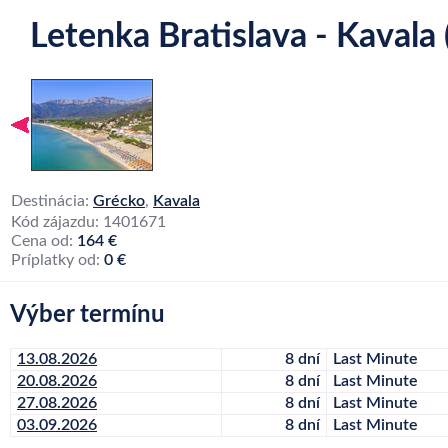
Letenka Bratislava - Kavala 
Destinácia:
Grécko
,
Kavala
Kód zájazdu: 1401671
Cena od:
164 €
Príplatky od:
0 €
Výber termínu
13.08.2026
8 dní
Last Minute
20.08.2026
8 dní
Last Minute
27.08.2026
8 dní
Last Minute
03.09.2026
8 dní
Last Minute