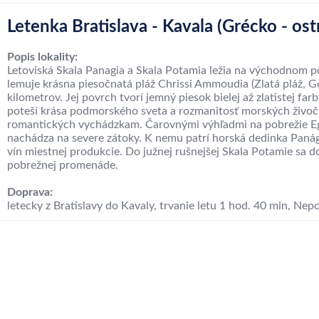
Letenka Bratislava - Kavala (Grécko - ost
Popis lokality:
Letoviská Skala Panagia a Skala Potamia ležia na východnom po
lemuje krásna piesočnatá pláž Chrissi Ammoudia (Zlatá pláž, G
kilometrov. Jej povrch tvorí jemný piesok bielej až zlatistej f
poteší krása podmorského sveta a rozmanitosť morských živočí
romantických vychádzkam. Čarovnými výhľadmi na pobrežie Egej
nachádza na severe zátoky. K nemu patrí horská dedinka Panág
vín miestnej produkcie. Do južnej rušnejšej Skala Potamie sa 
pobrežnej promenáde.
Doprava:
letecky z Bratislavy do Kavaly, trvanie letu 1 hod. 40 min, Nepo