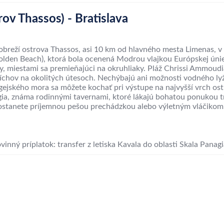
rov Thassos) - Bratislava
breží ostrova Thassos, asi 10 km od hlavného mesta Limenas, v 
olden Beach), ktorá bola ocenená Modrou vlajkou Európskej únie z
arby, miestami sa premieňajúci na okruhliaky. Pláž Chrissi Ammoudi
chov na okolitých útesoch. Nechýbajú ani možnosti vodného lyžo
ského mora sa môžete kochať pri výstupe na najvyšší vrch ostro
ia, známa rodinnými tavernami, ktoré lákajú bohatou ponukou tr
dostanete príjemnou pešou prechádzkou alebo výletným vláčikom.
vinný príplatok: transfer z letiska Kavala do oblasti Skala Panagi